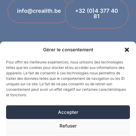
info@crealith.be
+32 (0)4 377 40
81
Gérer le consentement
Pour offrir les meilleures expériences, nous utilisons des technologies
telles que les cookies pour stocker et/ou accéder aux informations des
appareils. Le fait de consentir à ces technologies nous permettra de
Designed by
traiter des données telles que le comportement de navigation ou les ID
uniques sur ce site. Le fait de ne pas consentir ou de retirer son
consentement peut avoir un effet négatif sur certaines caractéristiques
©MPI 2026 – Crealith is een geregistreerd
et fonctions.
handelsmerk van Mineral Products International
S.A. – Alle rechten voorbehouden.
Accepter
Refuser