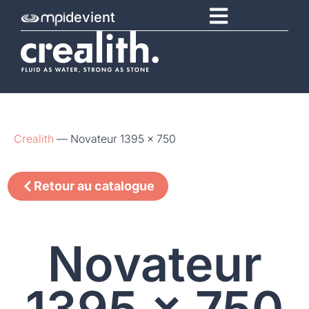
devient
Crealith
—
Novateur 1395 x 750
Retour au catalogue
Novateur
1395 x 750