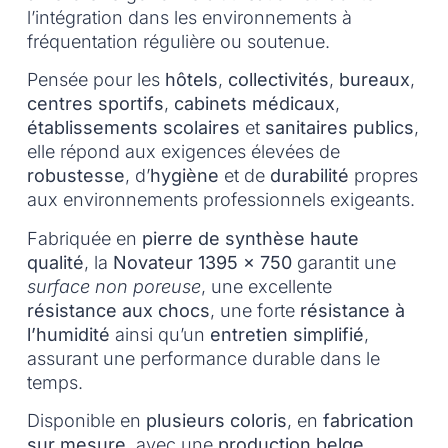
l’intégration dans les environnements à
fréquentation régulière ou soutenue.
Pensée pour les
hôtels
,
collectivités
,
bureaux
,
centres sportifs
,
cabinets médicaux
,
établissements scolaires
et
sanitaires publics
,
elle répond aux exigences élevées de
robustesse
, d’
hygiène
et de
durabilité
propres
aux environnements professionnels exigeants.
Fabriquée en
pierre de synthèse haute
qualité
, la
Novateur 1395 x 750
garantit une
surface non poreuse
, une excellente
résistance aux chocs
, une forte
résistance à
l’humidité
ainsi qu’un
entretien simplifié
,
assurant une performance durable dans le
temps.
Disponible en
plusieurs coloris
, en
fabrication
sur mesure
, avec une
production belge