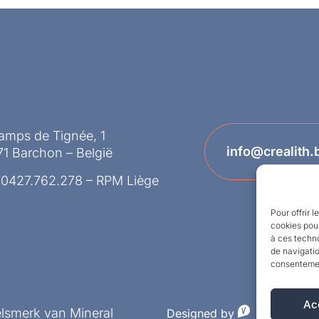
amps de Tignée, 1
info@crealith.
1 Barchon – België
 0427.762.278 – RPM Liège
Pour offrir 
cookies pour
à ces techn
de navigatio
consentement
Ac
elsmerk van Mineral
Designed by