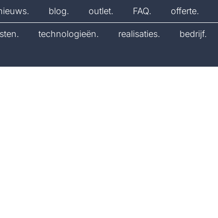
nieuws.
blog.
outlet.
FAQ.
offerte.
sten.
technologieën.
realisaties.
bedrijf.