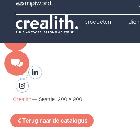
wordt
catalogus.
producten.
dien
Crealith
—
Seattle 1200 x 900
Terug naar de catalogus