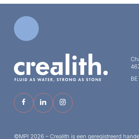
Ch
467
BE
©MPI 2026 – Crealith is een geregistreerd hand