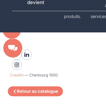
devient
catalogue.
produits.
services
Crealith
—
Cherbourg 1000
Retour au catalogue