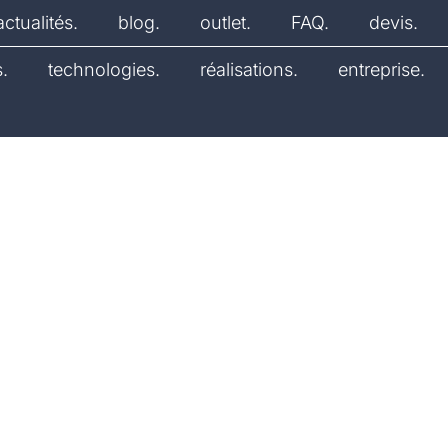
actualités.
blog.
outlet.
FAQ.
devis.
.
technologies.
réalisations.
entreprise.