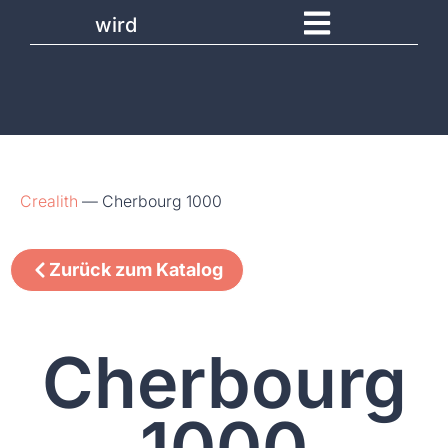
wird
Crealith
—
Cherbourg 1000
Zurück zum Katalog
Cherbourg
1000