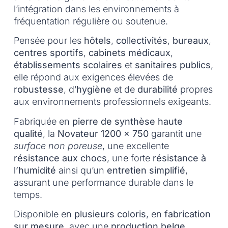
l’intégration dans les environnements à
fréquentation régulière ou soutenue.
Pensée pour les
hôtels
,
collectivités
,
bureaux
,
centres sportifs
,
cabinets médicaux
,
établissements scolaires
et
sanitaires publics
,
elle répond aux exigences élevées de
robustesse
, d’
hygiène
et de
durabilité
propres
aux environnements professionnels exigeants.
Fabriquée en
pierre de synthèse haute
qualité
, la
Novateur 1200 x 750
garantit une
surface non poreuse
, une excellente
résistance aux chocs
, une forte
résistance à
l’humidité
ainsi qu’un
entretien simplifié
,
assurant une performance durable dans le
temps.
Disponible en
plusieurs coloris
, en
fabrication
sur mesure
, avec une
production belge