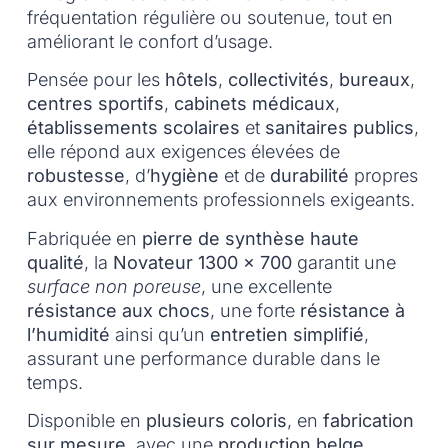
fréquentation régulière ou soutenue, tout en
améliorant le confort d’usage.
Pensée pour les
hôtels
,
collectivités
,
bureaux
,
centres sportifs
,
cabinets médicaux
,
établissements scolaires
et
sanitaires publics
,
elle répond aux exigences élevées de
robustesse
, d’
hygiène
et de
durabilité
propres
aux environnements professionnels exigeants.
Fabriquée en
pierre de synthèse haute
qualité
, la
Novateur 1300 x 700
garantit une
surface non poreuse
, une excellente
résistance aux chocs
, une forte
résistance à
l’humidité
ainsi qu’un
entretien simplifié
,
assurant une performance durable dans le
temps.
Disponible en
plusieurs coloris
, en
fabrication
sur mesure
, avec une
production belge