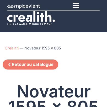
devient
Crealith
—
Novateur 1595 x 805
Retour au catalogue
Novateur
1595 x 805