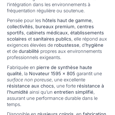
l’intégration dans les environnements à
fréquentation régulière ou soutenue.
Pensée pour les
hôtels haut de gamme
,
collectivités
,
bureaux premium
,
centres
sportifs
,
cabinets médicaux
,
établissements
scolaires
et
sanitaires publics
, elle répond aux
exigences élevées de
robustesse
, d’
hygiène
et de
durabilité
propres aux environnements
professionnels exigeants.
Fabriquée en
pierre de synthèse haute
qualité
, la
Novateur 1595 x 805
garantit une
surface non poreuse
, une excellente
résistance aux chocs
, une forte
résistance à
l’humidité
ainsi qu’un
entretien simplifié
,
assurant une performance durable dans le
temps.
Disponible en
plusieurs coloris
, en
fabrication