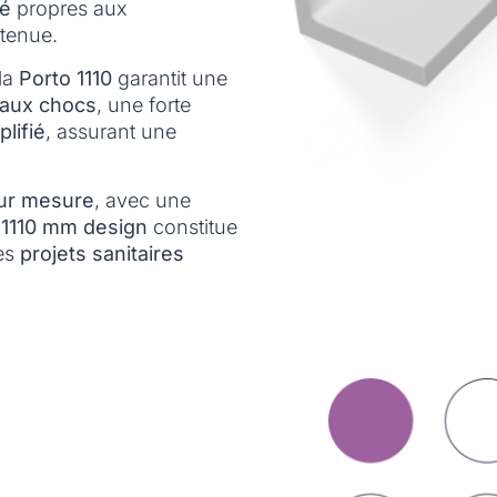
té
propres aux
utenue.
 la
Porto 1110
garantit une
 aux chocs
, une forte
plifié
, assurant une
sur mesure
, avec une
1110 mm design
constitue
es
projets sanitaires