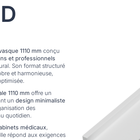
 D
 vasque 1110 mm
conçu
ns et professionnels
ural. Son format structuré
obre et harmonieuse,
optimisée.
le 1110 mm
offre un
ant un
design minimaliste
rganisation des
au quotidien.
abinets médicaux
,
elle répond aux exigences