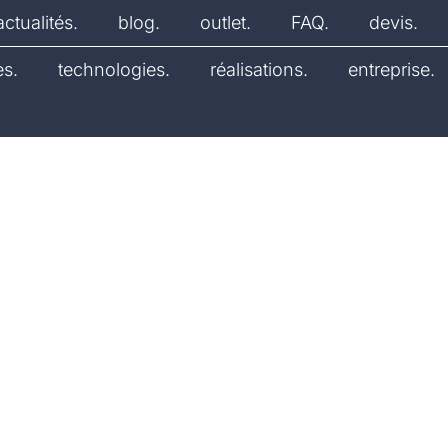
actualités.
blog.
outlet.
FAQ.
devis.
es.
technologies.
réalisations.
entreprise.