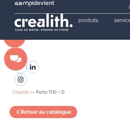
devient
catalogue.
produits.
servic
Crealith
—
Porto 1110 – D
Retour au catalogue