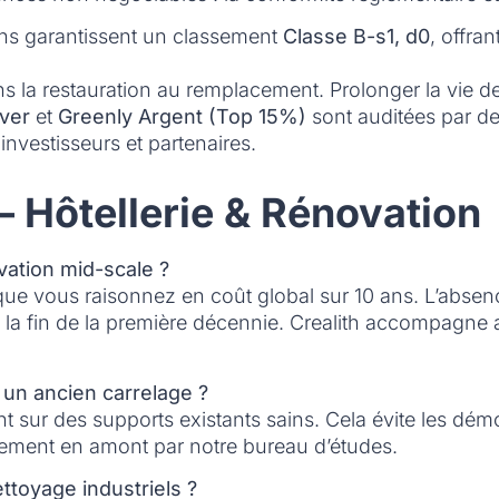
ns garantissent un classement
Classe B-s1, d0
, offra
ns la restauration au remplacement. Prolonger la vie 
lver
et
Greenly Argent (Top 15%)
sont auditées par de
investisseurs et partenaires.
 Hôtellerie & Rénovation
vation mid-scale ?
rs que vous raisonnez en coût global sur 10 ans. L’abs
nt la fin de la première décennie. Crealith accompagn
 un ancien carrelage ?
 sur des supports existants sains. Cela évite les démol
ement en amont par notre bureau d’études.
ttoyage industriels ?