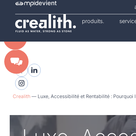
devient
catalogue.
produits.
servic
Crealith
—
Luxe, Accessibilité et Rentabilité : Pourquoi l