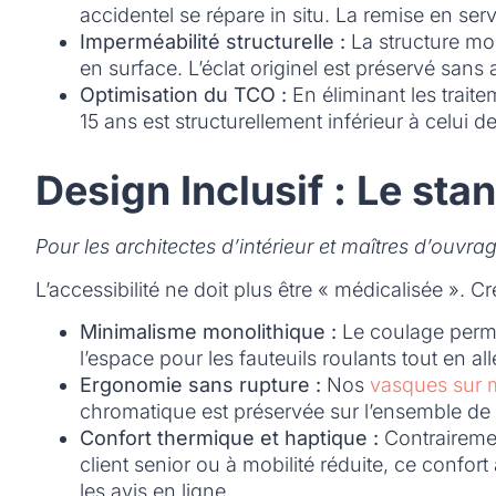
accidentel se répare in situ. La remise en s
Imperméabilité structurelle :
La structure mol
en surface. L’éclat originel est préservé sans
Optimisation du TCO :
En éliminant les trait
15 ans est structurellement inférieur à celui d
Design Inclusif : Le s
Pour les architectes d’intérieur et maîtres d’ouvrag
L’accessibilité ne doit plus être « médicalisée ».
Minimalisme monolithique :
Le coulage perme
l’espace pour les fauteuils roulants tout en al
Ergonomie sans rupture :
Nos
vasques sur 
chromatique est préservée sur l’ensemble de l’
Confort thermique et haptique :
Contrairemen
client senior ou à mobilité réduite, ce confor
les avis en ligne.