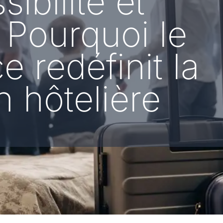
ibilité et
: Pourquoi le
e redéfinit la
n hôtelière