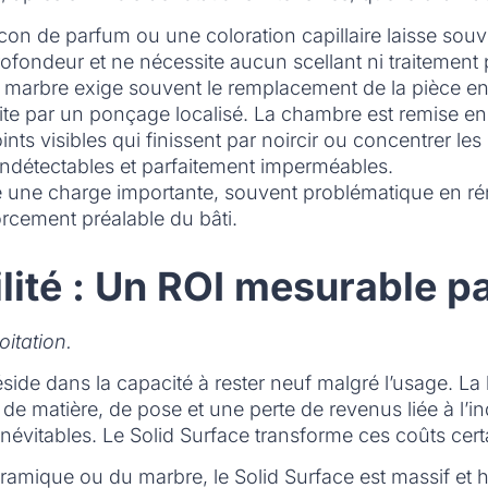
on de parfum ou une coloration capillaire laisse souv
profondeur et ne nécessite aucun scellant ni traitement
marbre exige souvent le remplacement de la pièce enti
aite par un ponçage localisé. La chambre est remise en
ts visibles qui finissent par noircir ou concentrer les
 indétectables et parfaitement imperméables.
une charge importante, souvent problématique en rénov
orcement préalable du bâti.
bilité : Un ROI mesurable 
oitation.
 réside dans la capacité à rester neuf malgré l’usage. L
 matière, de pose et une perte de revenus liée à l’in
inévitables. Le Solid Surface transforme ces coûts ce
céramique ou du marbre, le Solid Surface est massif e