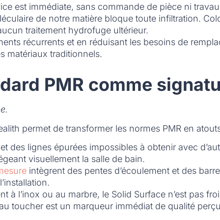
ervice est immédiate, sans commande de pièce ni travau
éculaire de notre matière bloque toute infiltration. Co
 aucun traitement hydrofuge ultérieur.
ements récurrents et en réduisant les besoins de rempla
es matériaux traditionnels.
tandard PMR comme signatu
e.
 Crealith permet de transformer les normes PMR en atout
t des lignes épurées impossibles à obtenir avec d’aut
légeant visuellement la salle de bain.
mesure
intègrent des pentes d’écoulement et des barres 
installation.
t à l’inox ou au marbre, le Solid Surface n’est pas fr
t au toucher est un marqueur immédiat de qualité perçue