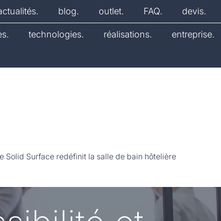
actualités.
blog.
outlet.
FAQ.
devis.
es.
technologies.
réalisations.
entreprise.
e Solid Surface redéfinit la salle de bain hôtelière