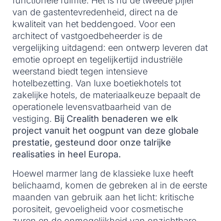
functionele ruimte. Het is nu de tweede pijler
van de gastentevredenheid, direct na de
kwaliteit van het beddengoed. Voor een
architect of vastgoedbeheerder is de
vergelijking uitdagend: een ontwerp leveren dat
emotie oproept en tegelijkertijd industriële
weerstand biedt tegen intensieve
hotelbezetting. Van luxe boetiekhotels tot
zakelijke hotels, de materiaalkeuze bepaalt de
operationele levensvatbaarheid van de
vestiging.
Bij Crealith benaderen we elk
project vanuit het oogpunt van deze globale
prestatie, gesteund door onze talrijke
realisaties in heel Europa.
Hoewel marmer lang de klassieke luxe heeft
belichaamd, komen de gebreken al in de eerste
maanden van gebruik aan het licht: kritische
porositeit, gevoeligheid voor cosmetische
zuren en de onmogelijkheid van onzichtbare