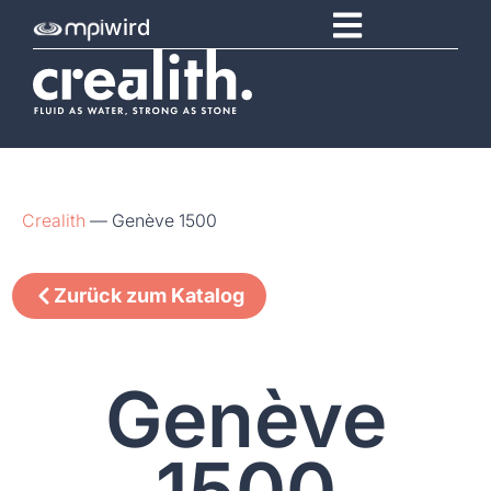
wird
Crealith
—
Genève 1500
Zurück zum Katalog
Genève
1500