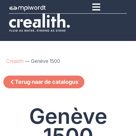
wordt
Crealith
—
Genève 1500
Terug naar de catalogus
Genève
1500