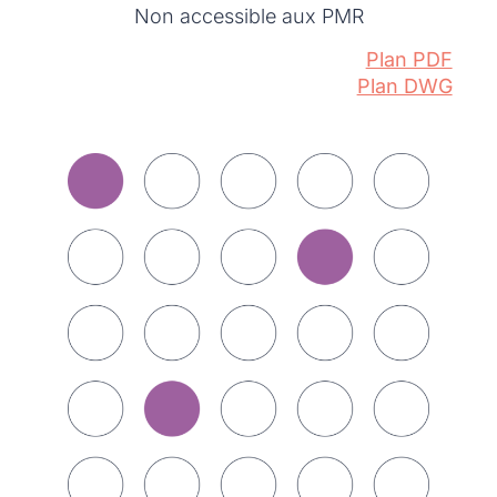
Non accessible aux PMR
Plan PDF
Plan DWG