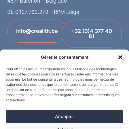
4671 Barchon – Belgique
BE 0427.762.278 – RPM Liège
info@crealith.be
+32 (0)4 377 40
81
Gérer le consentement
Pour offrir les meilleures expériences, nous utilisons des technologies
telles que les cookies pour stocker et/ou accéder aux informations des
appareils. Le fait de consentir à ces technologies nous permettra de
traiter des données telles que le comportement de navigation ou les ID
uniques sur ce site. Le fait de ne pas consentir ou de retirer son
Termes et conditions
consentement peut avoir un effet négatif sur certaines caractéristiques
et fonctions.
Designed by
Vie privée
Accepter
©MPI 2026 – Crealith est une marque déposée
de Mineral Products International S.A. – Tous