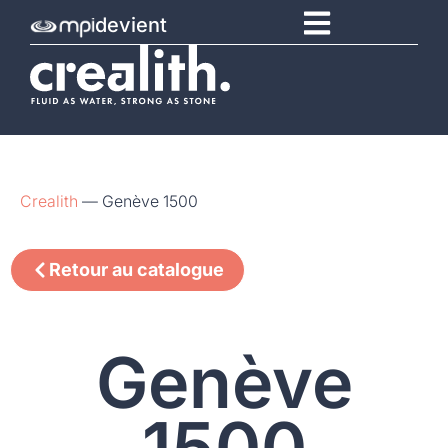
devient
Crealith
—
Genève 1500
Retour au catalogue
Genève
1500