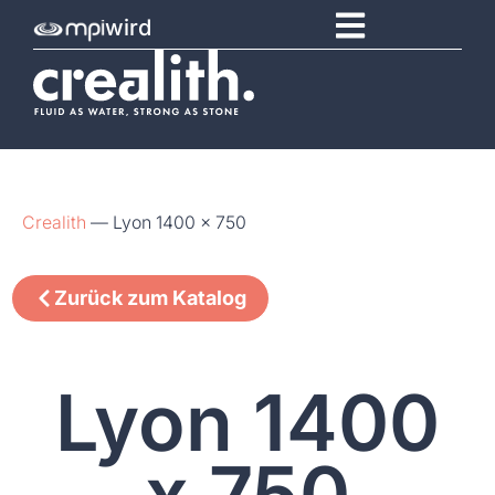
wird
Crealith
—
Lyon 1400 x 750
Zurück zum Katalog
Lyon 1400
x 750