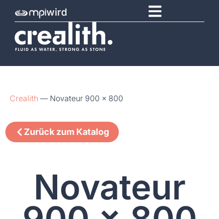
wird
Crealith
—
Novateur 900 x 800
Zurück zum Katalog
Novateur
900 x 800