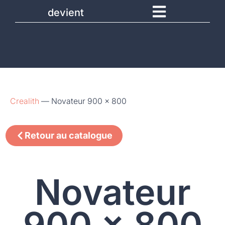
devient
Crealith
—
Novateur 900 x 800
Retour au catalogue
Novateur
900 x 800