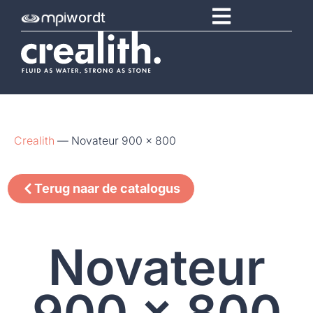
wordt
Crealith
—
Novateur 900 x 800
Terug naar de catalogus
Novateur
900 x 800