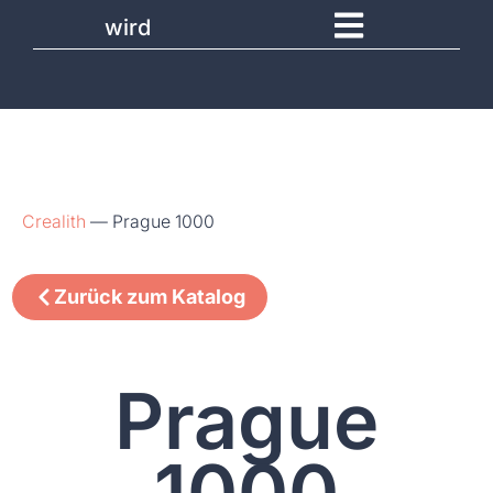
wird
Crealith
—
Prague 1000
Zurück zum Katalog
Prague
1000