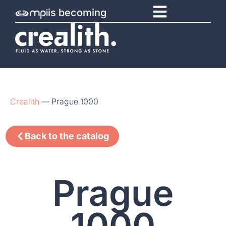
is becoming
Crealith
—
Prague 1000
Back to the catalog
Prague
1000