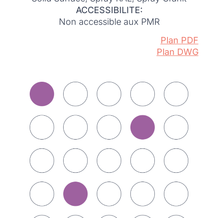
ACCESSIBILITE:
Non accessible aux PMR
Plan PDF
Plan DWG