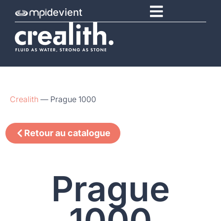
devient
Crealith
—
Prague 1000
Retour au catalogue
Prague
1000