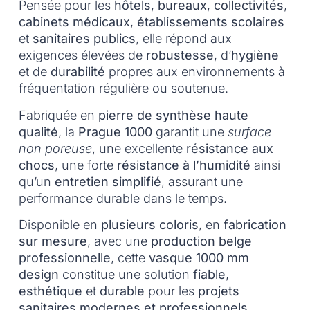
Pensée pour les
hôtels
,
bureaux
,
collectivités
,
cabinets médicaux
,
établissements scolaires
et
sanitaires publics
, elle répond aux
exigences élevées de
robustesse
, d’
hygiène
et de
durabilité
propres aux environnements à
fréquentation régulière ou soutenue.
Fabriquée en
pierre de synthèse haute
qualité
, la
Prague 1000
garantit une
surface
non poreuse
, une excellente
résistance aux
chocs
, une forte
résistance à l’humidité
ainsi
qu’un
entretien simplifié
, assurant une
performance durable dans le temps.
Disponible en
plusieurs coloris
, en
fabrication
sur mesure
, avec une
production belge
professionnelle
, cette
vasque 1000 mm
design
constitue une solution
fiable
,
esthétique
et
durable
pour les
projets
sanitaires modernes et professionnels
.